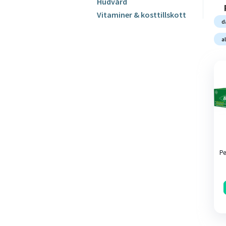
Hudvård
Vitaminer & kosttillskott
d
a
Pe