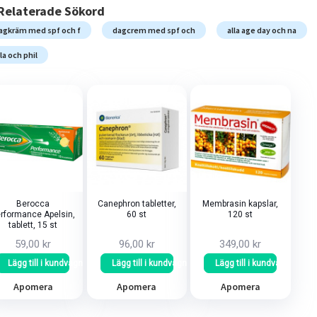
Relaterade Sökord
agkräm med spf och f
dagcrem med spf och
alla age day och na
lla och phil
Berocca
Canephron tabletter,
Membrasin kapslar,
rformance Apelsin,
60 st
120 st
tablett, 15 st
59,00 kr
96,00 kr
349,00 kr
Lägg till i kundvagn
Lägg till i kundvagn
Lägg till i kundvagn
Apomera
Apomera
Apomera