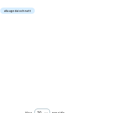
alla age dai och natt
Visa
per sida