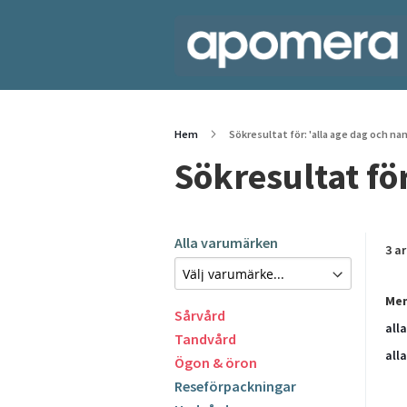
Hem
Sökresultat för: 'alla age dag och na
Sökresultat fö
Alla varumärken
3
ar
Men
Sårvård
all
Tandvård
all
Ögon & öron
Reseförpackningar