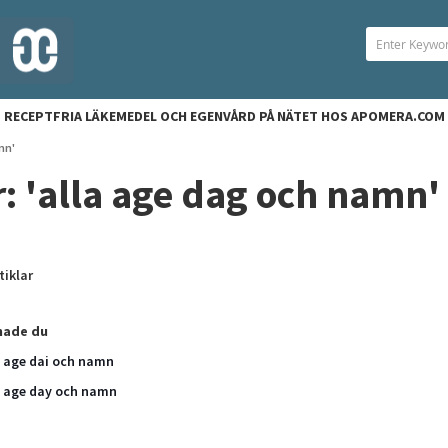
RECEPTFRIA LÄKEMEDEL OCH EGENVÅRD PÅ NÄTET HOS APOMERA.COM
mn'
r: 'alla age dag och namn'
tiklar
ade du
a age dai och namn
a age day och namn