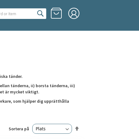
Hoppa
Min kundvagn
till
innehållet
iska tänder.
llan tänderna, ii) borsta tänderna, iii)
t är mycket viktigt.
verkare, som hjälper dig upprätthålla
Sätt
Sortera på
fallande