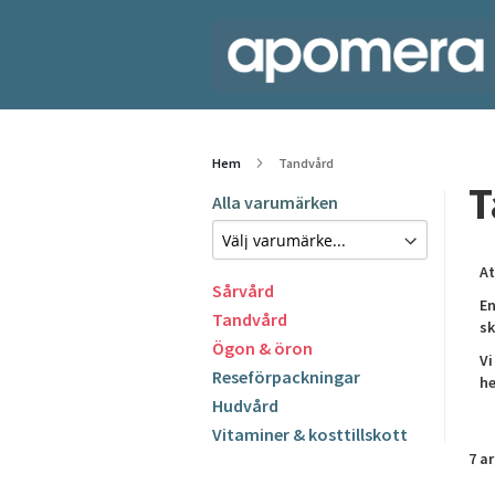
Hem
Tandvård
T
Alla varumärken
At
Sårvård
En
Tandvård
sk
Ögon & öron
Vi
Reseförpackningar
he
Hudvård
Vitaminer & kosttillskott
7
ar