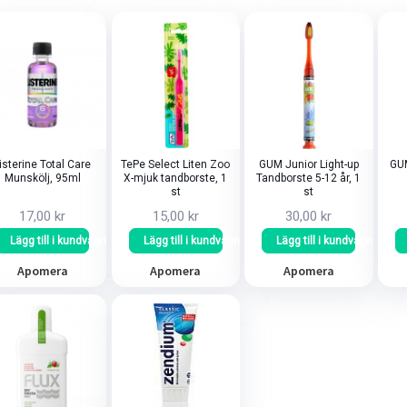
isterine Total Care
TePe Select Liten Zoo
GUM Junior Light-up
GUM
Munskölj, 95ml
X-mjuk tandborste, 1
Tandborste 5-12 år, 1
st
st
17,00 kr
15,00 kr
30,00 kr
Lägg till i kundvagn
Lägg till i kundvagn
Lägg till i kundvagn
Apomera
Apomera
Apomera