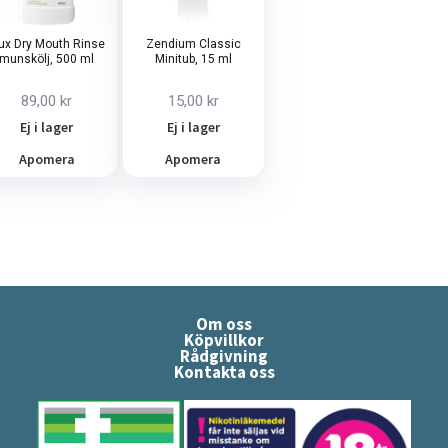
lux Dry Mouth Rinse
Zendium Classic
munskölj, 500 ml
Minitub, 15 ml
89,00 kr
15,00 kr
Ej i lager
Ej i lager
Apomera
Apomera
Om oss
Köpvillkor
Rådgivning
Kontakta oss