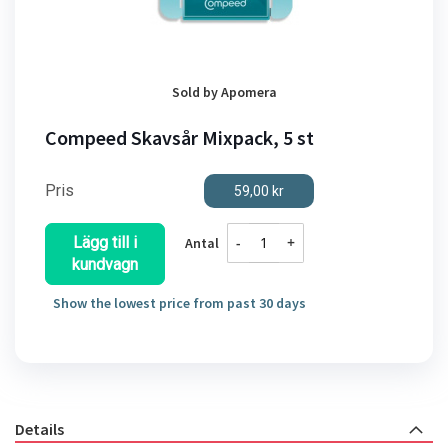
Hoppa
Sold by
Apomera
till
början
Compeed Skavsår Mixpack, 5 st
av
bildgalleriet
Pris
59,00 kr
Lägg till i
-
+
Antal
kundvagn
Show the lowest price from past 30 days
Details