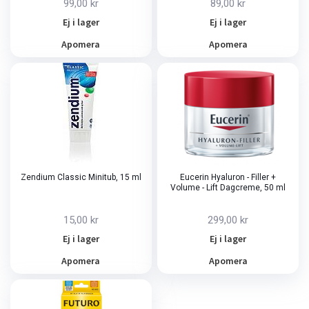
99,00 kr
89,00 kr
Ej i lager
Ej i lager
Apomera
Apomera
Zendium Classic Minitub, 15 ml
Eucerin Hyaluron - Filler +
Volume - Lift Dagcreme, 50 ml
15,00 kr
299,00 kr
Ej i lager
Ej i lager
Apomera
Apomera