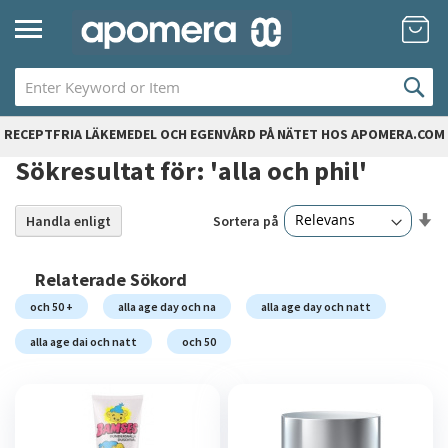
Hoppa
Mi
till
innehållet
RECEPTFRIA LÄKEMEDEL OCH EGENVÅRD PÅ NÄTET HOS APOMERA.COM
Sökresultat för: 'alla och phil'
Sä
Sortera på
Handla enligt
21
artiklar
st
so
Relaterade Sökord
och 50 +
alla age day och na
alla age day och natt
alla age dai och natt
och 50