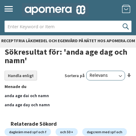
Hoppa
Mi
till
innehållet
RECEPTFRIA LÄKEMEDEL OCH EGENVÅRD PÅ NÄTET HOS APOMERA.COM
Sökresultat för: 'anda age dag och
namn'
Sä
Sortera på
Handla enligt
20
artiklar
st
Menade du
so
anda age dai och namn
anda age day och namn
Relaterade Sökord
dagkräm med spf och f
och 50 +
dagcrem med spf och