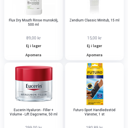
Flux Dry Mouth Rinse munskölj,
Zendium Classic Minitub, 15 ml
500 ml
89,00 kr
15,00 kr
Ej i lager
Ej i lager
Apomera
Apomera
Eucerin Hyaluron - Filler +
Futuro Sport Handledsstöd
Volume - Lift Dagcreme, 50 ml
Vänster, 1 st
299,00 kr
180,89 kr