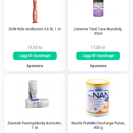
GUM Kids tandborste 3-6 år, 1 st
Listerine Total Care Munskölj,
95ml
19,00 kr
17,00 kr
Lägg till i kundvagn
Lägg till i kundvagn
Apomera
Apomera
Elastisk Fixeringsbinda 8cmx4m,
Nestlé PreNAN Discharge Pulver,
1 st
400 g