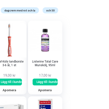
dagcrem med rot och la
och 50
 Kids tandborste
Listerine Total Care
3-6 år, 1 st
Munskölj, 95ml
19,00 kr
17,00 kr
Lägg till i kundvagn
Lägg till i kundvagn
Apomera
Apomera