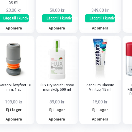
50 ml
23,00 kr
59,00 kr
349,00 kr
Lägg till i kundvagn
Lägg till i kundvagn
Lägg till i kundvagn
Apomera
Apomera
Apomera
ereco Flexyfoot 16
Flux Dry Mouth Rinse
Zendium Classic
Eu
mm, 1 st
munskölj, 500 ml
Minitub, 15 ml
Fil
D
199,00 kr
89,00 kr
15,00 kr
Ej i lager
Ej i lager
Ej i lager
Apomera
Apomera
Apomera