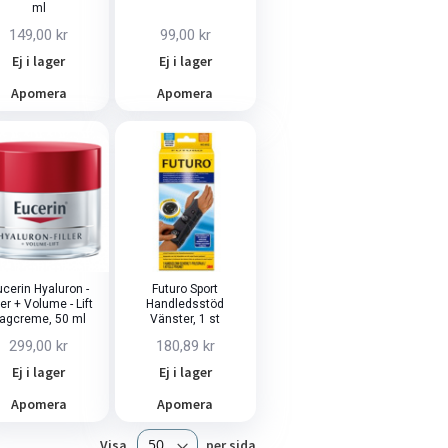
ml
149,00 kr
99,00 kr
Ej i lager
Ej i lager
Apomera
Apomera
cerin Hyaluron -
Futuro Sport
ler + Volume - Lift
Handledsstöd
agcreme, 50 ml
Vänster, 1 st
299,00 kr
180,89 kr
Ej i lager
Ej i lager
Apomera
Apomera
Visa
per sida