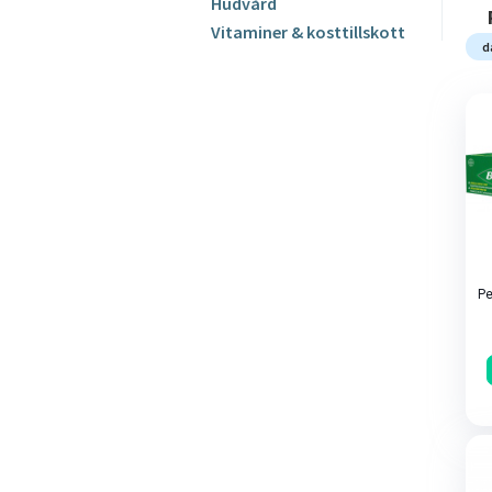
Hudvård
Vitaminer & kosttillskott
d
Pe