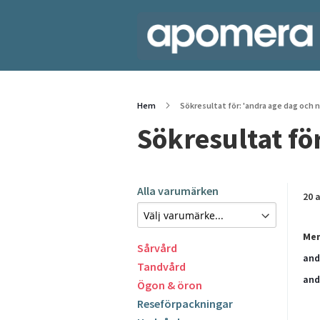
Hem
Sökresultat för: 'andra age dag och 
Sökresultat fö
Alla varumärken
20
a
Men
Sårvård
and
Tandvård
and
Ögon & öron
Reseförpackningar