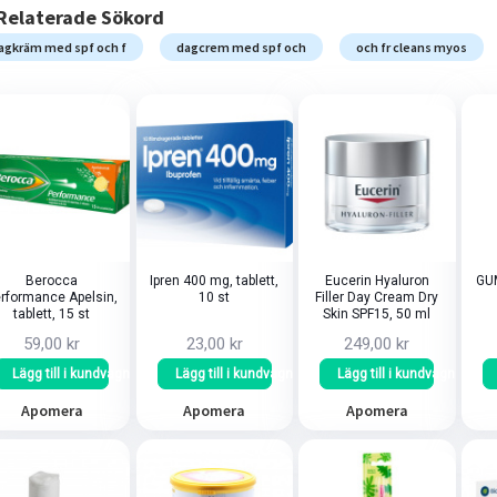
Relaterade Sökord
agkräm med spf och f
dagcrem med spf och
och fr cleans myos
Berocca
Ipren 400 mg, tablett,
Eucerin Hyaluron
GUM
rformance Apelsin,
10 st
Filler Day Cream Dry
tablett, 15 st
Skin SPF15, 50 ml
59,00 kr
23,00 kr
249,00 kr
Lägg till i kundvagn
Lägg till i kundvagn
Lägg till i kundvagn
Apomera
Apomera
Apomera