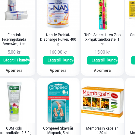
Elastisk
Nestlé PreNAN
TePe Select Liten Zoo
Can
Fixeringsbinda
Discharge Pulver, 400
X-mjuk tandborste, 1
8cmx4m, 1 st
g
st
5,00 kr
160,00 kr
15,00 kr
Lägg till i kundvagn
Lägg till i kundvagn
Lägg till i kundvagn
Apomera
Apomera
Apomera
GUM Kids
Compeed Skavsår
Membrasin kapslar,
arntandkräm 2-6 år,
Mixpack, 5 st
120 st
Mo