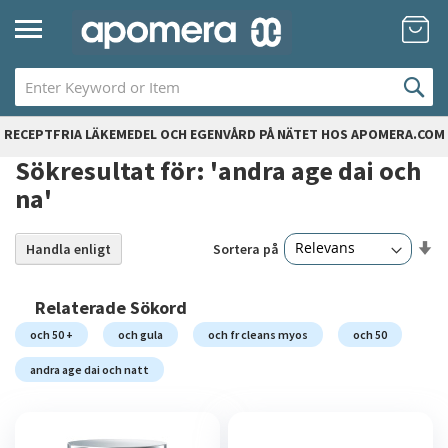
Hoppa
Mi
till
innehållet
RECEPTFRIA LÄKEMEDEL OCH EGENVÅRD PÅ NÄTET HOS APOMERA.COM
Sökresultat för: 'andra age dai och
na'
Sä
Sortera på
Handla enligt
20
artiklar
st
so
Relaterade Sökord
och 50 +
och gula
och fr cleans myos
och 50
andra age dai och natt