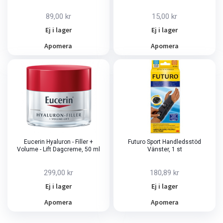
89,00 kr
15,00 kr
Ej i lager
Ej i lager
Apomera
Apomera
Eucerin Hyaluron - Filler +
Futuro Sport Handledsstöd
Volume - Lift Dagcreme, 50 ml
Vänster, 1 st
299,00 kr
180,89 kr
Ej i lager
Ej i lager
Apomera
Apomera