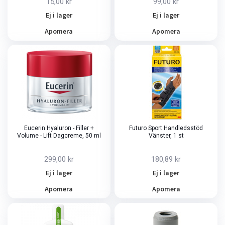
15,00 kr
99,00 kr
Ej i lager
Ej i lager
Apomera
Apomera
Eucerin Hyaluron - Filler +
Futuro Sport Handledsstöd
Volume - Lift Dagcreme, 50 ml
Vänster, 1 st
299,00 kr
180,89 kr
Ej i lager
Ej i lager
Apomera
Apomera