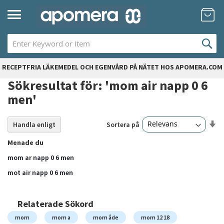
Hoppa
Mi
till
innehållet
RECEPTFRIA LÄKEMEDEL OCH EGENVÅRD PÅ NÄTET HOS APOMERA.COM
Sökresultat för: 'mom air napp 0 6
men'
Sä
Sortera på
Handla enligt
24
artiklar
st
Menade du
so
mom ar napp 0 6 men
mot air napp 0 6 men
Relaterade Sökord
mom
mom a
mom åde
mom 12 18