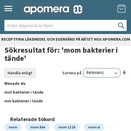
Hoppa
Mi
till
innehållet
RECEPTFRIA LÄKEMEDEL OCH EGENVÅRD PÅ NÄTET HOS APOMERA.COM
Sökresultat för: 'mom bakterier i
tände'
Sä
Sortera på
Handla enligt
24
artiklar
st
Menade du
so
mot bakterier i tände
mm bakterier i tände
Relaterade Sökord
mom
mom åde
mom 12 18
mom ai