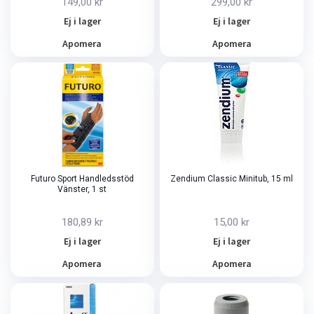
149,00 kr
299,00 kr
Ej i lager
Ej i lager
Apomera
Apomera
Futuro Sport Handledsstöd
Zendium Classic Minitub, 15 ml
Vänster, 1 st
180,89 kr
15,00 kr
Ej i lager
Ej i lager
Apomera
Apomera