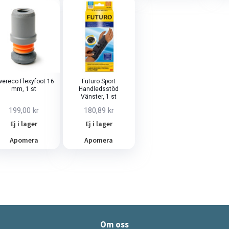
ereco Flexyfoot 16
Futuro Sport
mm, 1 st
Handledsstöd
Vänster, 1 st
199,00 kr
180,89 kr
Ej i lager
Ej i lager
Apomera
Apomera
Om oss