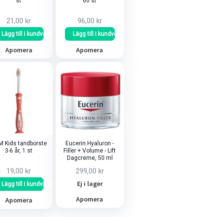
st
60 st
21,00 kr
96,00 kr
Lägg till i kundvagn
Lägg till i kundvagn
Apomera
Apomera
 Kids tandborste
Eucerin Hyaluron -
3-6 år, 1 st
Filler + Volume - Lift
Dagcreme, 50 ml
19,00 kr
299,00 kr
Ej i lager
Lägg till i kundvagn
Apomera
Apomera