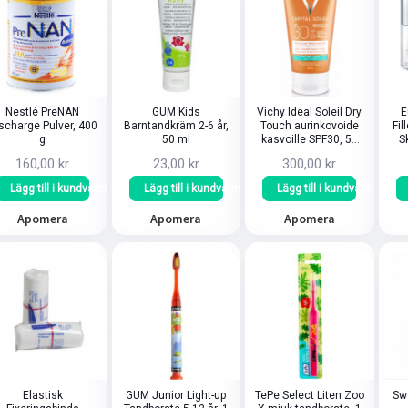
Nestlé PreNAN
GUM Kids
Vichy Ideal Soleil Dry
E
scharge Pulver, 400
Barntandkräm 2-6 år,
Touch aurinkovoide
Fil
g
50 ml
kasvoille SPF30, 50
S
ml
160,00 kr
23,00 kr
300,00 kr
Lägg till i kundvagn
Lägg till i kundvagn
Lägg till i kundvagn
Apomera
Apomera
Apomera
Elastisk
GUM Junior Light-up
TePe Select Liten Zoo
Sw