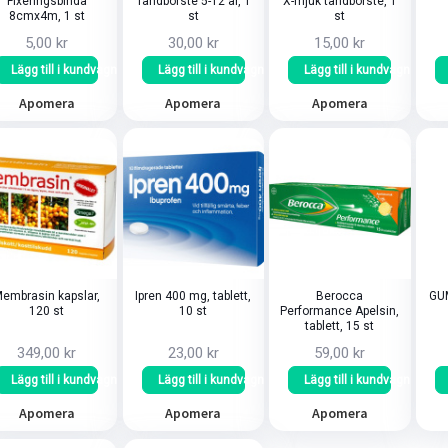
Fixeringsbinda
Tandborste 5-12 år, 1
X-mjuk tandborste, 1
8cmx4m, 1 st
st
st
5,00 kr
30,00 kr
15,00 kr
Lägg till i kundvagn
Lägg till i kundvagn
Lägg till i kundvagn
Apomera
Apomera
Apomera
embrasin kapslar,
Ipren 400 mg, tablett,
Berocca
GUM
120 st
10 st
Performance Apelsin,
tablett, 15 st
349,00 kr
23,00 kr
59,00 kr
Lägg till i kundvagn
Lägg till i kundvagn
Lägg till i kundvagn
Apomera
Apomera
Apomera