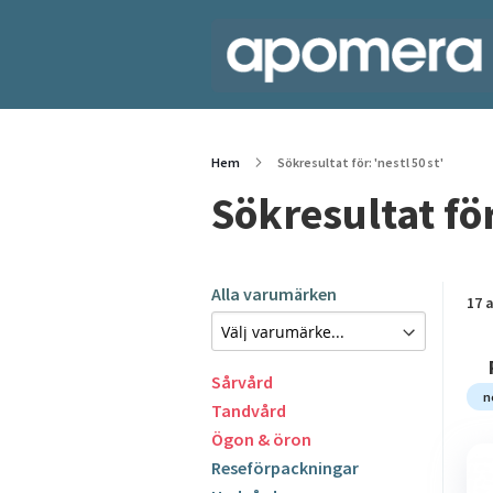
Hem
Sökresultat för: 'nestl 50 st'
Sökresultat för
Alla varumärken
17
a
Sårvård
n
Tandvård
Ögon & öron
Reseförpackningar