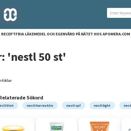
RECEPTFRIA LÄKEMEDEL OCH EGENVÅRD PÅ NÄTET HOS APOMERA.COM
: 'nestl 50 st'
rtiklar
Relaterade Sökord
estl litet
nestl har rea ktiv
nestl spf
nestl light
nestl