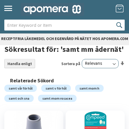
Hoppa
Mi
till
innehållet
RECEPTFRIA LÄKEMEDEL OCH EGENVÅRD PÅ NÄTET HOS APOMERA.COM
Sökresultat för: 'samt mm ådernät'
Sä
Sortera på
Handla enligt
7
artiklar
st
so
Relaterade Sökord
samt vår för hål
samt v för hål
samt mom h
samt och sna
samt mom rosacea