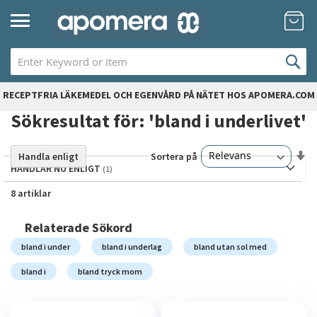
Hoppa
Mi
till
innehållet
RECEPTFRIA LÄKEMEDEL OCH EGENVÅRD PÅ NÄTET HOS APOMERA.COM
Sökresultat för: 'bland i underlivet'
Sä
Sortera på
Handla enligt
st
HANDLAR NU ENLIGT
so
8
artiklar
Relaterade Sökord
bland i under
bland i underlag
bland utan sol med
bland i
bland tryck mom