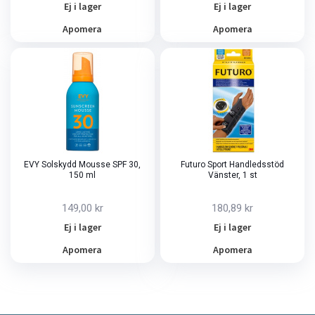
Ej i lager
Ej i lager
Apomera
Apomera
EVY Solskydd Mousse SPF 30,
Futuro Sport Handledsstöd
150 ml
Vänster, 1 st
149,00 kr
180,89 kr
Ej i lager
Ej i lager
Apomera
Apomera