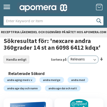
Hoppa
Mi
till
innehållet
RECEPTFRIA LÄKEMEDEL OCH EGENVÅRD PÅ NÄTET HOS APOMERA.COM
Sökresultat för: 'nexcare andra
360grader 14 st an 6098 6412 kdqx'
Sä
Sortera på
Handla enligt
14
artiklar
st
so
Relaterade Sökord
andra aging med c v
andra med ge
andra med
andra age day och namn
andra age dai och natt