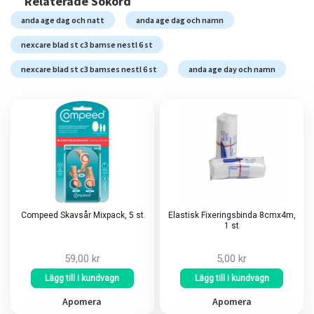
Relaterade Sökord
anda age dag och natt
anda age dag och namn
nexcare blad st c3 bamse nestl 6 st
nexcare blad st c3 bamses nestl 6 st
anda age day och namn
Compeed Skavsår Mixpack, 5 st
Elastisk Fixeringsbinda 8cmx4m,
1 st
59,00 kr
5,00 kr
Lägg till i kundvagn
Lägg till i kundvagn
Apomera
Apomera