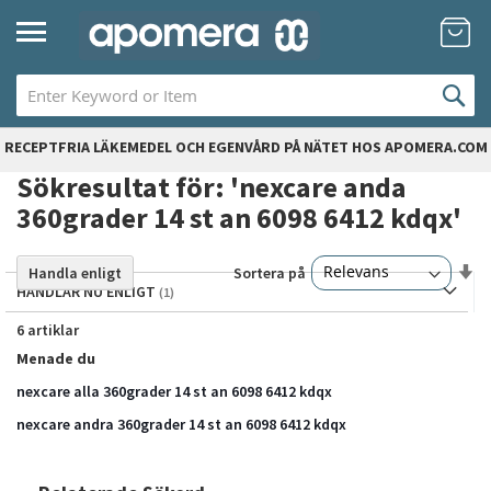
Hoppa
Mi
till
innehållet
RECEPTFRIA LÄKEMEDEL OCH EGENVÅRD PÅ NÄTET HOS APOMERA.COM
Sökresultat för: 'nexcare anda
360grader 14 st an 6098 6412 kdqx'
Sä
Sortera på
Handla enligt
st
HANDLAR NU ENLIGT
so
6
artiklar
Menade du
nexcare alla 360grader 14 st an 6098 6412 kdqx
nexcare andra 360grader 14 st an 6098 6412 kdqx