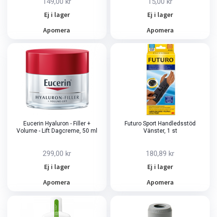
149,00 kr
15,00 kr
Ej i lager
Ej i lager
Apomera
Apomera
Eucerin Hyaluron - Filler +
Futuro Sport Handledsstöd
Volume - Lift Dagcreme, 50 ml
Vänster, 1 st
299,00 kr
180,89 kr
Ej i lager
Ej i lager
Apomera
Apomera