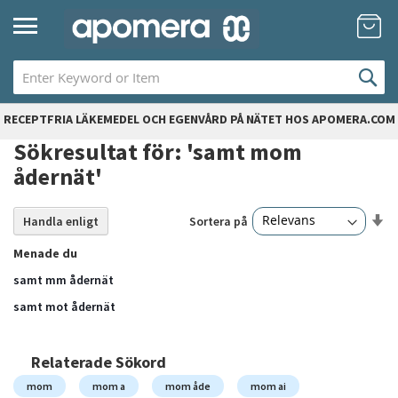
Hoppa
Mi
till
innehållet
RECEPTFRIA LÄKEMEDEL OCH EGENVÅRD PÅ NÄTET HOS APOMERA.COM
Sökresultat för: 'samt mom
ådernät'
Sä
Sortera på
Handla enligt
24
artiklar
st
Menade du
so
samt mm ådernät
samt mot ådernät
Relaterade Sökord
mom
mom a
mom åde
mom ai