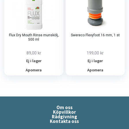
Flux Dry Mouth Rinse munskölj,
Swereco Flexyfoot 16 mm, 1 st
500 ml
89,00 kr
199,00 kr
Ej i lager
Ej i lager
Apomera
Apomera
Om oss
Köpvillkor
Rådgivning
Kontakta oss